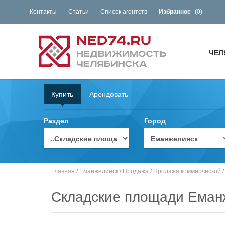
Контакты
Статьи
Список агентств
Избранное
(
0
)
ЧЕЛ
Купить
Арендовать
Раздел
Город
Главная
/
Еманжелинск
/
Продажа
/
Продажа коммерческой
Складские площади Еман