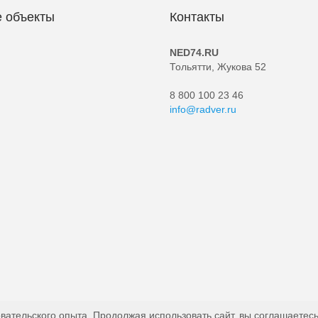
 объекты
Контакты
NED74.RU
Тольятти, Жукова 52
8 800 100 23 46
info@radver.ru
вательского опыта. Продолжая использовать сайт, вы соглашаетесь