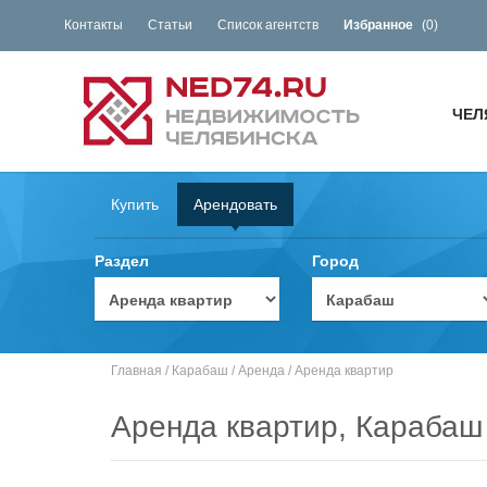
Контакты
Статьи
Список агентств
Избранное
(
0
)
ЧЕЛ
Купить
Арендовать
Раздел
Город
Главная
/
Карабаш
/
Аренда
/
Аренда квартир
Аренда квартир, Карабаш