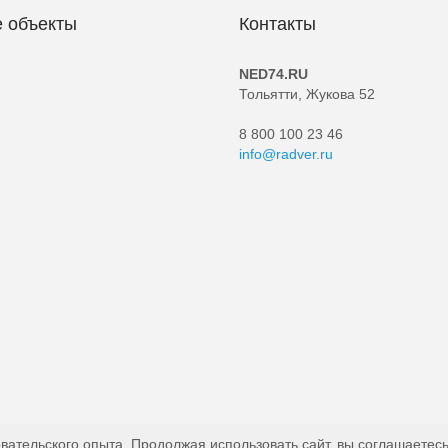
 объекты
Контакты
NED74.RU
Тольятти, Жукова 52
8 800 100 23 46
info@radver.ru
вательского опыта. Продолжая использовать сайт, вы соглашаетесь