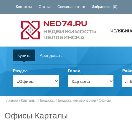
Контакты
Статьи
Список агентств
Избранное
(
0
)
ЧЕЛЯБИН
Купить
Арендовать
Раздел
Город
Рай
. 
Главная
/
Карталы
/
Продажа
/
Продажа коммерческой
/
Офисы
Офисы Карталы