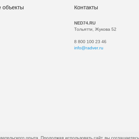
 объекты
Контакты
NED74.RU
Тольятти, Жукова 52
8 800 100 23 46
info@radver.ru
вательского опыта. Продолжая использовать сайт, вы соглашаетесь