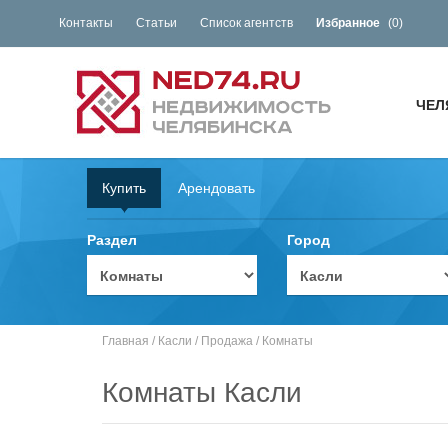
Контакты
Статьи
Список агентств
Избранное
(
0
)
ЧЕЛ
Купить
Арендовать
Раздел
Город
Главная
/
Касли
/
Продажа
/
Комнаты
Комнаты Касли