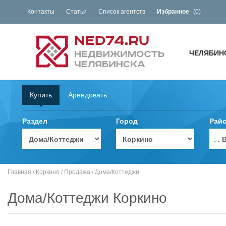
Контакты
Статьи
Список агентств
Избранное
(
0
)
ЧЕЛЯБИН
Купить
Арендовать
Раздел
Город
Рай
. 
Главная
/
Коркино
/
Продажа
/
Дома/Коттеджи
Дома/Коттеджи Коркино