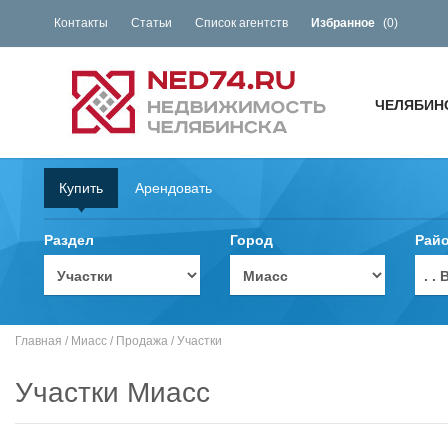
Контакты
Статьи
Список агентств
Избранное
(
0
)
ЧЕЛЯБИН
Купить
Арендовать
Раздел
Город
Рай
. 
Главная
/
Миасс
/
Продажа
/
Участки
Участки Миасс