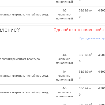
0
монолитный
2
4/5
52/38/9 м
4 50
мнатная квартира. Чистый подъезд,
кирпично-
0
монолитный
вление?
Сделайте это прямо сейч
*При подключении та
2
4/4
36/17/8 м
4 50
со свежим ремонтом. Квартира
кирпично-
0
.
монолитный
2
4/4
51/38/9 м
4 50
мнатная квартира. Чистый подъезд,
кирпично-
0
монолитный
2
4/5
38/17/9 м
4 50
мнатная квартира. Чистый подъезд,
кирпично-
0
монолитный
2