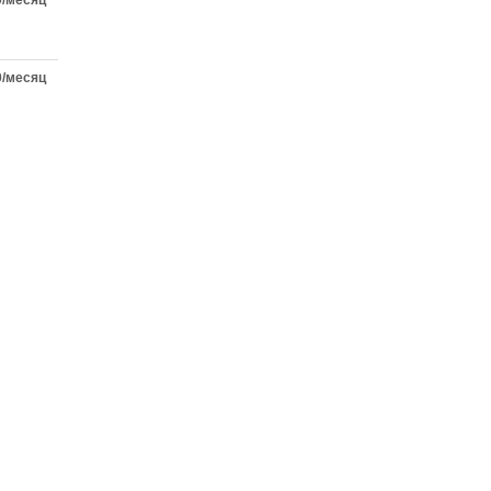
0/месяц
0/месяц