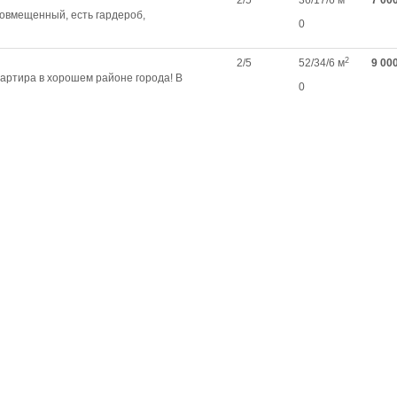
2/5
36/17/6 м
7 00
 совмещенный, есть гардероб,
0
2
2/5
52/34/6 м
9 00
артира в хорошем районе города! В
0