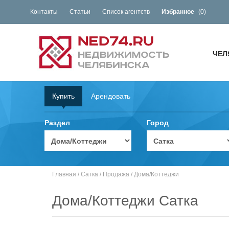
Контакты
Статьи
Список агентств
Избранное
(
0
)
ЧЕЛ
Купить
Арендовать
Раздел
Город
Главная
/
Сатка
/
Продажа
/
Дома/Коттеджи
Дома/Коттеджи Сатка