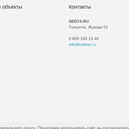
 объекты
Контакты
NED74.RU
Тольятти, Жукова 52
8 800 100 23 46
info@radver.ru
вательского опыта. Продолжая использовать сайт, вы соглашаетесь