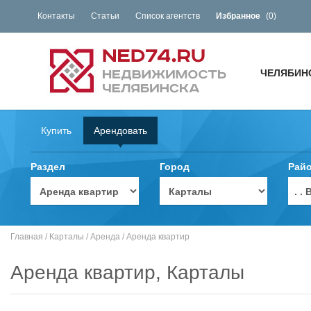
Контакты
Статьи
Список агентств
Избранное
(
0
)
ЧЕЛЯБИН
Купить
Арендовать
Раздел
Город
Рай
. 
Главная
/
Карталы
/
Аренда
/
Аренда квартир
Аренда квартир, Карталы