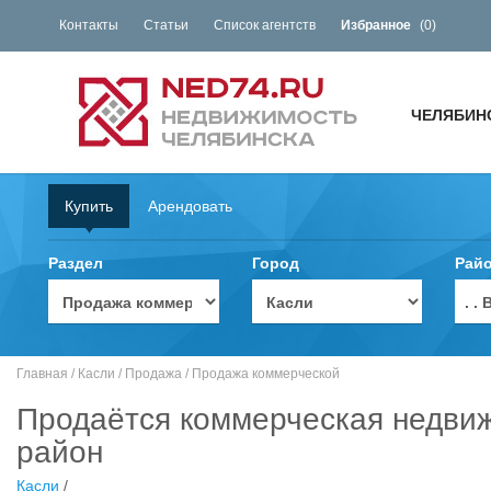
Контакты
Статьи
Список агентств
Избранное
(
0
)
ЧЕЛЯБИН
Купить
Арендовать
Раздел
Город
Рай
. 
Главная
/
Касли
/
Продажа
/
Продажа коммерческой
Продаётся коммерческая недвиж
район
Касли
/