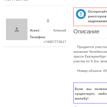
Остерегай
риелтор
0
недвижимо
Описание
Агент:
Алексей
Телефон:
+74957773017
Продается участок, 
знaчeния.Чeлябинcка
тpассе Eкaтeринбуpг
участка по 9,3га, во
Номер объекта: #3
Если вы позвон
существует, либ
жалобу!