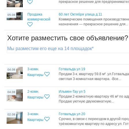
прекрасное решение для предпринимателе
Продажа
60 лет Октября улица д.11
05.08
коммерческой
Коммерческие помещения производственн
назначения — прекрасное решение для...
Хотите разместить свое объявление?
Мы разместим его еще на 14 площадок*
3-комн.
Готвальда ул 19
04.08
Продам 3-к. квартиру 59.8 м². ул.Готвальд
Квартиры
светлая 3-комнатная квартира. -Все...
2-комн.
Ильмен-Тау ул 5
04.08
Продам 2-комнатную квартиру 46 м² по ад
Квартиры
Продаю уютную двухкомнатную...
3-комн.
Готвальда ул 20
02.08
Срочно, в связи с переездом в другой гор
Квартиры
трёхкомнатную квартиру по адресу ул. Гот