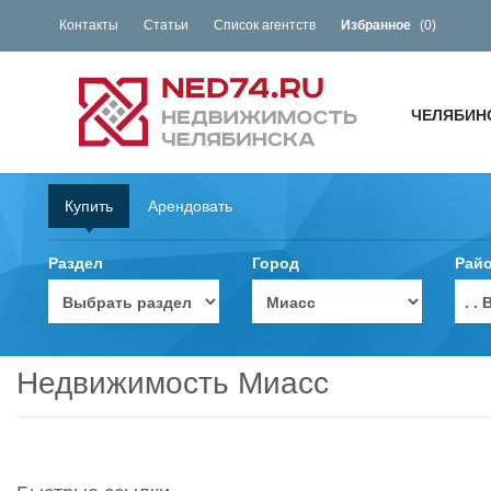
Контакты
Статьи
Список агентств
Избранное
(
0
)
ЧЕЛЯБИН
Купить
Арендовать
Раздел
Город
Рай
. 
Недвижимость Миасс