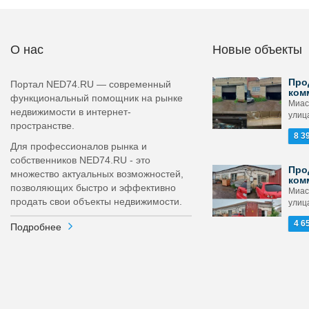
О нас
Новые объекты
Про
Портал NED74.RU — современный
ком
функциональный помощник на рынке
Миас
недвижимости в интернет-
улица
пространстве.
8 3
Для профессионалов рынка и
собственников NED74.RU - это
Про
множество актуальных возможностей,
ком
позволяющих быстро и эффективно
Миас
продать свои объекты недвижимости.
улица
4 6
Подробнее