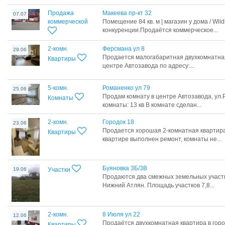
Продажа
Макеева пр-кт 32
07.07
коммерческой
Помещение 84 кв. м | магазин у дома / Wildb
конкуренции.Продаётся коммерческое...
2-комн.
Ферсмана ул 8
29.06
Продается малогабаритная двухкомнатная
Квартиры
центре Автозавода по адресу:...
5-комн.
Романенко ул 79
25.06
Продам комнaту в цeнтpe Автозаводa, ул
Комнаты
комнaты: 13 кв В комнате сделан...
2-комн.
Городок 18
23.06
Продается хорошая 2-комнатная квартира 
Квартиры
квартире выполнен ремонт, комнаты не...
Буяновка 3Б/3В
19.06
Участки
Продаются два смежных земельных участка
Нижний Атлян. Площадь участков 7,8...
2-комн.
8 Июля ул 22
12.06
Продаётся двухкомнатная квартира в горо
Квартиры