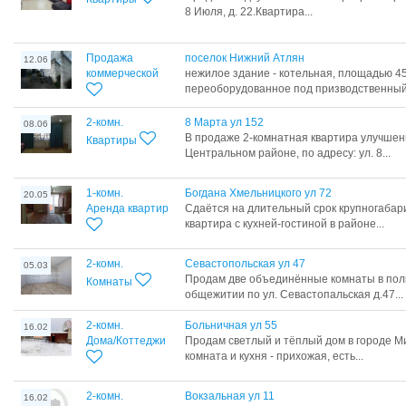
8 Июля, д. 22.Квартира...
Продажа
поселок Нижний Атлян
12.06
коммерческой
нежилое здание - котельная, площадью 453 
переоборудованное под призводственный 
2-комн.
8 Марта ул 152
08.06
В продаже 2-комнатная квартира улучшен
Квартиры
Центральном районе, по адресу: ул. 8...
1-комн.
Богдана Хмельницкого ул 72
20.05
Аренда квартир
Сдаётся на длительный срок крупногабар
квартира с кухней-гостиной в районе...
2-комн.
Севастопольская ул 47
05.03
Продам две объединённые комнаты в пол
Комнаты
общежитии по ул. Севастопальская д.47...
2-комн.
Больничная ул 55
16.02
Дома/Коттеджи
Продам светлый и тёплый дом в городе М
комната и кухня - прихожая, есть...
2-комн.
Вокзальная ул 11
16.02